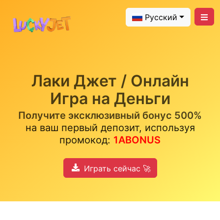
Русский
Лаки Джет / Онлайн
Игра на Деньги
Получите эксклюзивный бонус 500%
на ваш первый депозит, используя
промокод:
1ABONUS
Играть сейчас 🚀