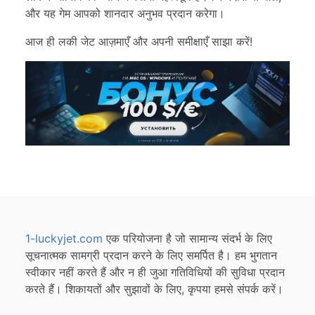
और यह गेम आपको शानदार अनुभव प्रदान करेगा।
आज ही लकी जेट आज़माएँ और अपनी समीक्षाएँ साझा करें!
1-luckyjet.com
एक परियोजना है जो सामान्य संदर्भ के लिए
सूचनात्मक सामग्री प्रदान करने के लिए समर्पित है। हम भुगतान
स्वीकार नहीं करते हैं और न ही जुआ गतिविधियों की सुविधा प्रदान
करते हैं। शिकायतों और सुझावों के लिए, कृपया हमसे संपर्क करें।