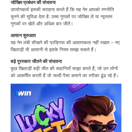
जोखिम प्रबंधन की संभावना
उपयोगकर्ता इसकी सराहना करते हैं कि यह गेम आपको रणनीति
चुनने की सुविधा देता है: उच्च गुणकों पर जोखिम लें या न्यूनतम
गुणकों पर खेलें और अधिक बार जीतें।
आसान शुरुआत
यह गेम लंबी सीखने की प्रक्रिया की आवश्यकता नहीं रखता – नए
खिलाड़ी भी आसानी से इसके नियम समझ सकते हैं।
बड़े पुरस्कार जीतने की संभावना
कुछ खिलाड़ी बड़ी जीत की कहानियाँ साझा करते हैं, जो उन लोगों
को आकर्षित करती हैं जो जल्दी पैसा कमाने का तरीका ढूंढ रहे हैं।