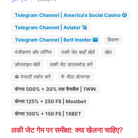
Telegram Channel | America's Social Casino 🎲
Telegram Channel | Aviator 🚀
Telegram Channel | Bett Insider 🎰
विवरण
पंजीकरण और लॉगिन
लकी जेट कहाँ खेलें
खेल
ऑनलाइन खेलें
लकी जेट डाउनलोड करें
⚽️ पेनल्टी स्कोर करें
🍭 मीठा बोनान्ज़ा
बोनस 500% + 30% तक कैशबैक | 1WIN
बोनस 125% + 250 FS | Mostbet
बोनस 100% + 150 FS | 1XBET
लकी जेट गेम पर समीक्षा: क्या खेलना चाहिए?